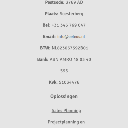
Postcode:
3769 AD
Plaats:
Soesterberg
Bel:
+31 346 769 047
Email:
BTW:
NL823067592B01
Bank:
ABN AMRO 48 03 40
595
Kvk:
51034476
Oplossingen
Sales Planning
Projectplanning en